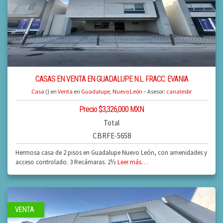
CASAS EN VENTA EN GUADALUPE N.L. FRACC. EVANIA
Casa
() en
Venta
en
Guadalupe
,
Nuevo León
– Asesor:
canalesbr
Precio $3,326,000 MXN
Total
CBRFE-5658
Hermosa casa de 2 pisos en Guadalupe Nuevo León, con amenidades y
acceso controlado. 3 Recámaras. 2½
Leer más…
VENTA