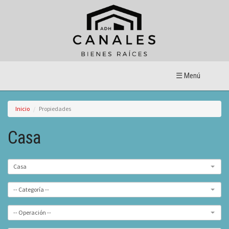
☰ Menú
Inicio
Propiedades
Casa
Casa
-- Categoría --
-- Operación --