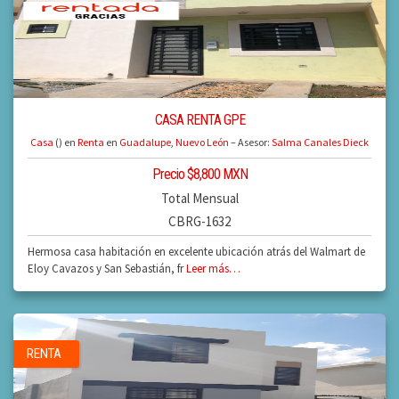
CASA RENTA GPE
Casa
() en
Renta
en
Guadalupe
,
Nuevo León
– Asesor:
Salma Canales Dieck
Precio $8,800 MXN
Total Mensual
CBRG-1632
Hermosa casa habitación en excelente ubicación atrás del Walmart de
Eloy Cavazos y San Sebastián, fr
Leer más…
RENTA