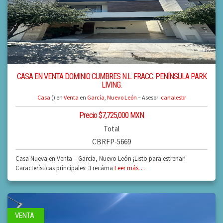
CASA EN VENTA DOMINIO CUMBRES N.L. FRACC. PENÍNSULA PARK
LIVING.
Casa
() en
Venta
en
García
,
Nuevo León
– Asesor:
canalesbr
Precio $7,725,000 MXN
Total
CBRFP-5669
Casa Nueva en Venta – García, Nuevo León ¡Listo para estrenar!
Características principales: 3 recáma
Leer más…
VENTA