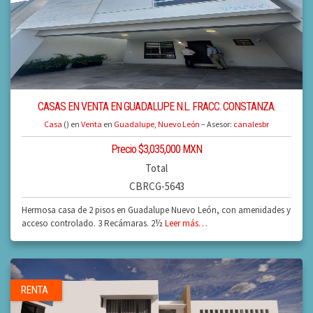
CASAS EN VENTA EN GUADALUPE N.L. FRACC. CONSTANZA.
Casa
() en
Venta
en
Guadalupe
,
Nuevo León
– Asesor:
canalesbr
Precio $3,035,000 MXN
Total
CBRCG-5643
Hermosa casa de 2 pisos en Guadalupe Nuevo León, con amenidades y
acceso controlado. 3 Recámaras. 2½
Leer más…
RENTA