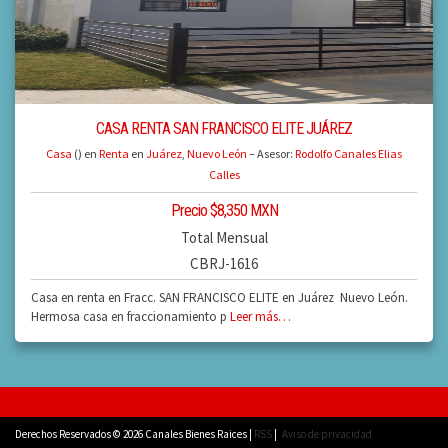
CASA RENTA SAN FRANCISCO ELITE JUÁREZ
Casa
() en
Renta
en
Juárez
,
Nuevo León
– Asesor:
Rodolfo Canales Elias
Calles
Precio $8,350 MXN
Total Mensual
CBRJ-1616
Casa en renta en Fracc. SAN FRANCISCO ELITE en Juárez Nuevo León.
Hermosa casa en fraccionamiento p
Leer más…
Derechos Reservados © 2026 Canales Bienes Raices |
RSS
|
Aviso de privacidad