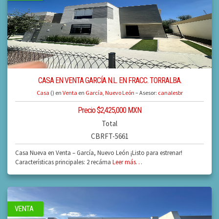
CASA EN VENTA GARCÍA N.L. EN FRACC. TORRALBA.
Casa
() en
Venta
en
García
,
Nuevo León
– Asesor:
canalesbr
Precio $2,425,000 MXN
Total
CBRFT-5661
Casa Nueva en Venta – García, Nuevo León ¡Listo para estrenar!
Características principales: 2 recáma
Leer más…
VENTA