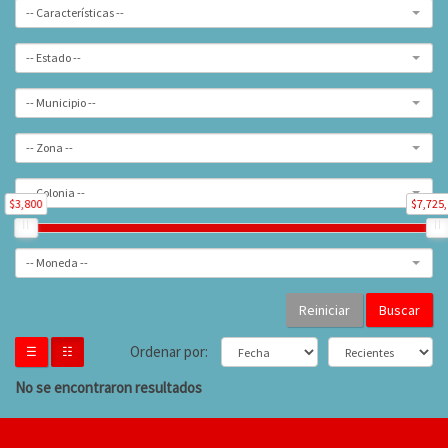
-- Características --
-- Estado --
-- Municipio --
-- Zona --
-- Colonia --
$3,800
$7,725
-- Moneda --
Buscar
Ordenar por:
☰
☷
No se encontraron resultados