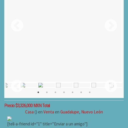
Precio $3,326,000 MXN Total
Casa
() en
Venta
en
Guadalupe
,
Nuevo León
[tell-a-friend id="1" title="Enviar a un amigo"]