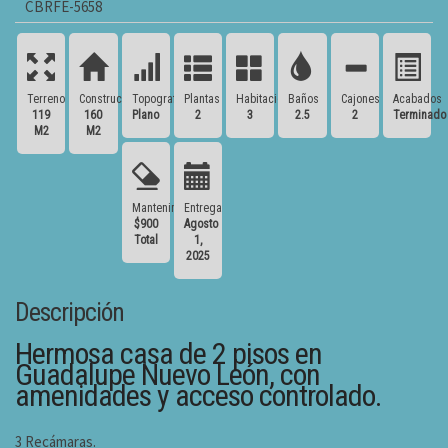
CBRFE-5658
Terreno
Construcción
Topografía
Plantas
Habitaciones
Baños
Cajones
Acabados
119
160
Plano
2
3
2.5
2
Terminado
M2
M2
Mantenimiento
Entrega
$900
Agosto
Total
1,
2025
Descripción
Hermosa casa de 2 pisos en
Guadalupe Nuevo León, con
amenidades y acceso controlado.
3 Recámaras.