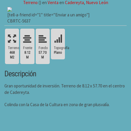
Terreno
() en
Venta
en
Cadereyta
,
Nuevo León
[tell-a-friend id="1" title="Enviar a un amigo"]
CBRTC-5637
Terreno
Frente
Fondo
Topografía
468
8.12
57.70
Plano
M2
M
M
Descripción
Gran oportunidad de inversión. Terreno de 8.12 x 57.70 en el centro
de Cadereyta.
Colinda con la Casa de la Cultura en zona de gran plusvalía.