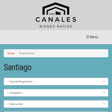
☰ Menú
Inicio
Propiedades
Santiago
-- Tipo de Propiedad --
-- Categoría --
-- Operación --