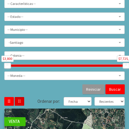
-- Características --
-- Estado --
-- Municipio --
-Santiago
-- Colonia --
$3,800
$7,725
-- Moneda --
Buscar
Ordenar por:
☰
☷
VENTA