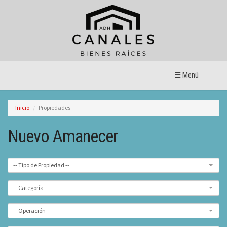
☰ Menú
Inicio
Propiedades
Nuevo Amanecer
-- Tipo de Propiedad --
-- Categoría --
-- Operación --