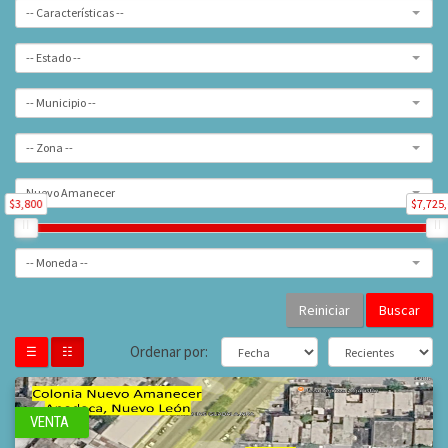
-- Características --
-- Estado --
-- Municipio --
-- Zona --
Nuevo Amanecer
$3,800
$7,725
-- Moneda --
Buscar
Ordenar por:
☰
☷
VENTA