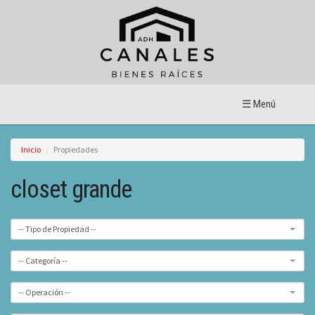
☰ Menú
Inicio
Propiedades
closet grande
-- Tipo de Propiedad --
-- Categoría --
-- Operación --