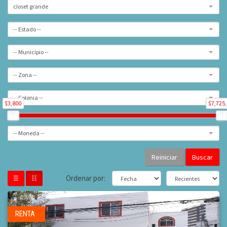
closet grande
-- Estado --
-- Municipio --
-- Zona --
-- Colonia --
$3,800
$7,725
-- Moneda --
Buscar
Ordenar por:
☰
☷
RENTA