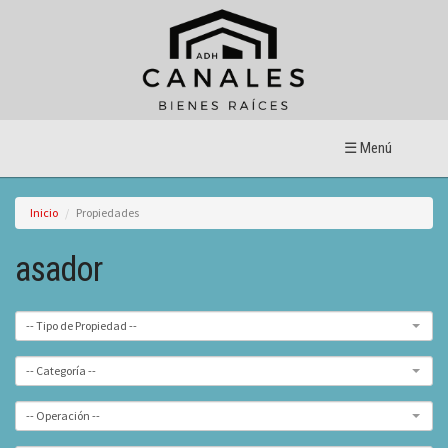
☰ Menú
Inicio
Propiedades
asador
-- Tipo de Propiedad --
-- Categoría --
-- Operación --